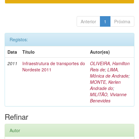
Anterior
1
Próxima
Registos:
Data
Título
Autor(es)
2011
Infraestrutura de transportes do
OLIVEIRA, Hamilton
Nordeste 2011
Reis de
;
LIMA,
Mônica de Andrade
;
MONTE, Kerlen
Andrade do
;
MILITÃO, Vivianne
Benevides
Refinar
Autor