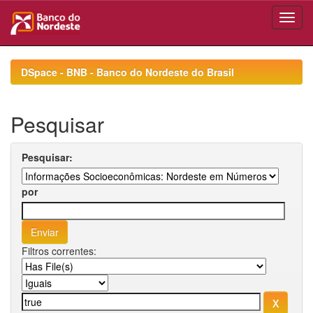
Skip
navigation
DSpace - BNB - Banco do Nordeste do Brasil
Pesquisar
Pesquisar:
por
Filtros correntes: