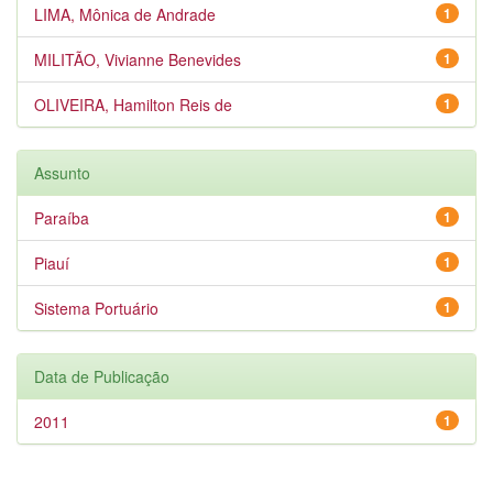
LIMA, Mônica de Andrade
1
MILITÃO, Vivianne Benevides
1
OLIVEIRA, Hamilton Reis de
1
Assunto
Paraíba
1
Piauí
1
Sistema Portuário
1
Data de Publicação
2011
1