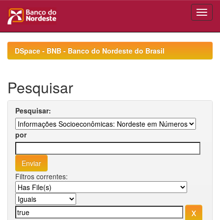
Skip
navigation
DSpace - BNB - Banco do Nordeste do Brasil
Pesquisar
Pesquisar:
por
Filtros correntes: