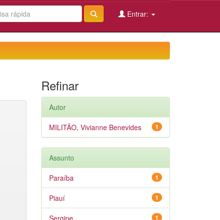
Entrar:
Refinar
Autor
MILITÃO, Vivianne Benevides
1
Assunto
Paraíba
1
Piauí
1
Sergipe
1