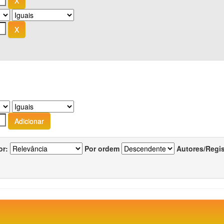
or:
Por ordem
Autores/Regi