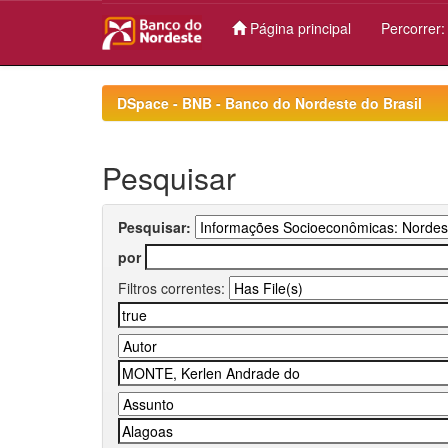
Página principal
Percorrer
Skip
navigation
DSpace - BNB - Banco do Nordeste do Brasil
Pesquisar
Pesquisar:
por
Filtros correntes: