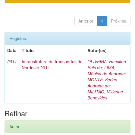
Anterior
1
Próxima
Registos:
Data
Título
Autor(es)
2011
Infraestrutura de transportes do
OLIVEIRA, Hamilton
Nordeste 2011
Reis de
;
LIMA,
Mônica de Andrade
;
MONTE, Kerlen
Andrade do
;
MILITÃO, Vivianne
Benevides
Refinar
Autor