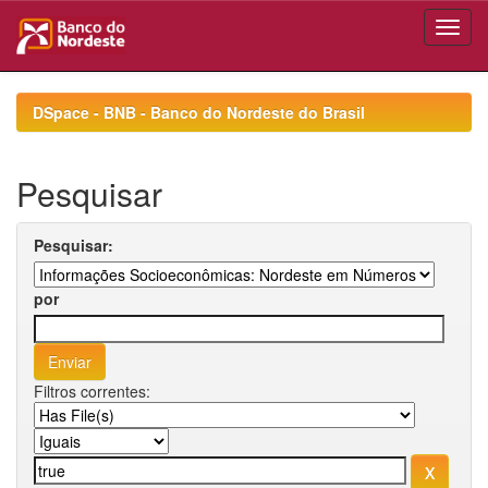
Skip
navigation
DSpace - BNB - Banco do Nordeste do Brasil
Pesquisar
Pesquisar:
por
Filtros correntes: