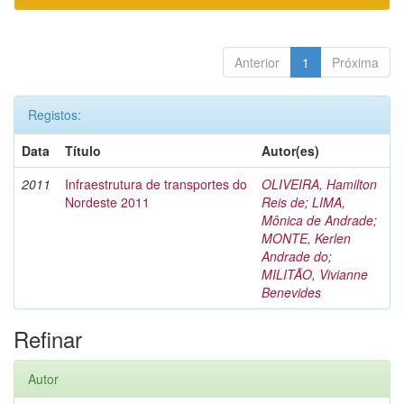
Anterior
1
Próxima
Registos:
Data
Título
Autor(es)
2011
Infraestrutura de transportes do
OLIVEIRA, Hamilton
Nordeste 2011
Reis de
;
LIMA,
Mônica de Andrade
;
MONTE, Kerlen
Andrade do
;
MILITÃO, Vivianne
Benevides
Refinar
Autor