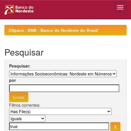
Skip
navigation
DSpace - BNB - Banco do Nordeste do Brasil
Pesquisar
Pesquisar:
por
Filtros correntes: