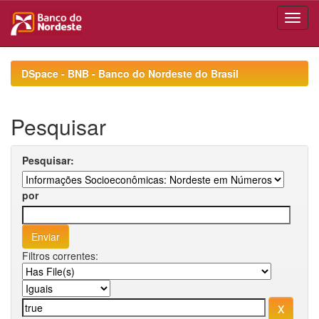
Skip
navigation
DSpace - BNB - Banco do Nordeste do Brasil
Pesquisar
Pesquisar:
por
Filtros correntes: