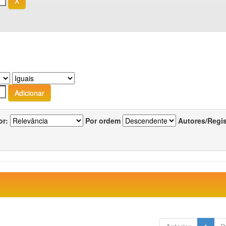
or:
Por ordem
Autores/Regi