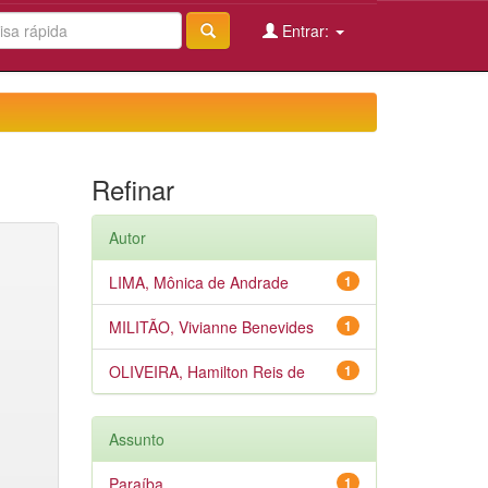
Entrar:
Refinar
Autor
LIMA, Mônica de Andrade
1
MILITÃO, Vivianne Benevides
1
OLIVEIRA, Hamilton Reis de
1
Assunto
Paraíba
1