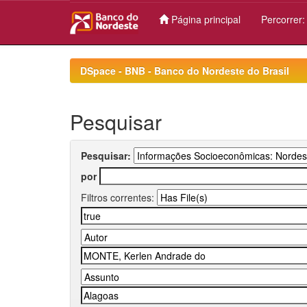
Página principal
Percorrer
Skip
navigation
DSpace - BNB - Banco do Nordeste do Brasil
Pesquisar
Pesquisar:
por
Filtros correntes: