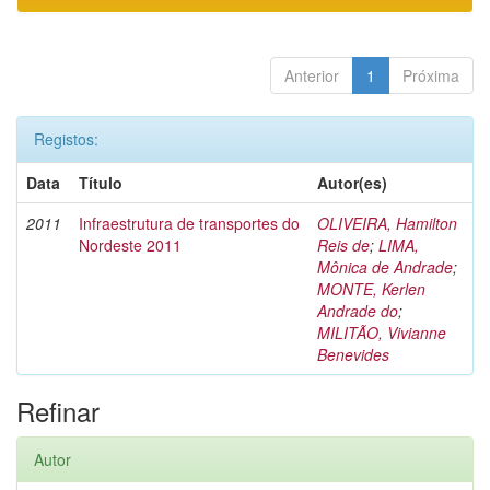
Anterior
1
Próxima
Registos:
Data
Título
Autor(es)
2011
Infraestrutura de transportes do
OLIVEIRA, Hamilton
Nordeste 2011
Reis de
;
LIMA,
Mônica de Andrade
;
MONTE, Kerlen
Andrade do
;
MILITÃO, Vivianne
Benevides
Refinar
Autor