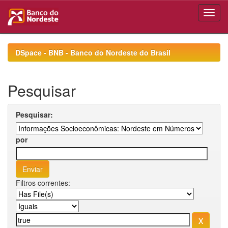
Skip
navigation
DSpace - BNB - Banco do Nordeste do Brasil
Pesquisar
Pesquisar:
por
Filtros correntes: