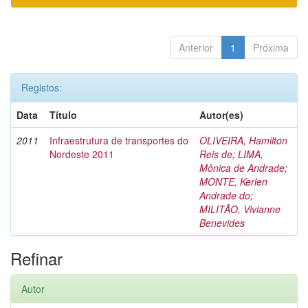
Anterior
1
Próxima
Registos:
Data
Título
Autor(es)
2011
Infraestrutura de transportes do
OLIVEIRA, Hamilton
Nordeste 2011
Reis de
;
LIMA,
Mônica de Andrade
;
MONTE, Kerlen
Andrade do
;
MILITÃO, Vivianne
Benevides
Refinar
Autor