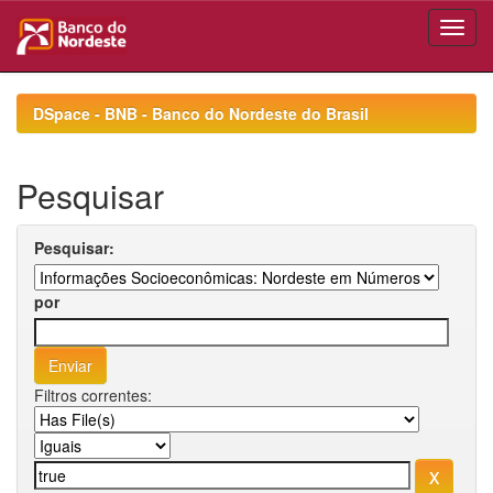
Skip
navigation
DSpace - BNB - Banco do Nordeste do Brasil
Pesquisar
Pesquisar:
por
Filtros correntes: