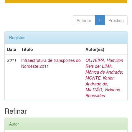
Anterior
1
Próxima
Registos:
Data
Título
Autor(es)
2011
Infraestrutura de transportes do
OLIVEIRA, Hamilton
Nordeste 2011
Reis de
;
LIMA,
Mônica de Andrade
;
MONTE, Kerlen
Andrade do
;
MILITÃO, Vivianne
Benevides
Refinar
Autor