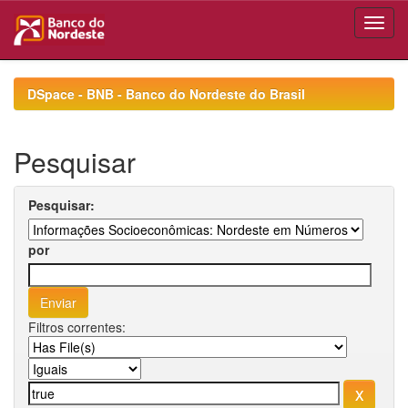
Skip
navigation
DSpace - BNB - Banco do Nordeste do Brasil
Pesquisar
Pesquisar:
por
Filtros correntes: