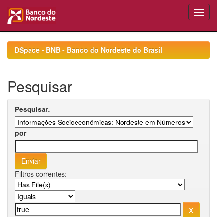
Skip
navigation
DSpace - BNB - Banco do Nordeste do Brasil
Pesquisar
Pesquisar:
por
Filtros correntes: