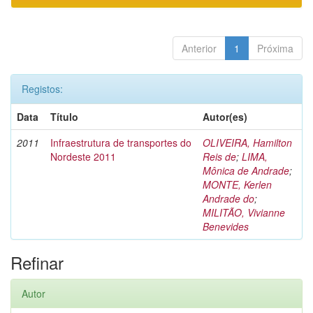
Anterior
1
Próxima
Registos:
Data
Título
Autor(es)
2011
Infraestrutura de transportes do
OLIVEIRA, Hamilton
Nordeste 2011
Reis de
;
LIMA,
Mônica de Andrade
;
MONTE, Kerlen
Andrade do
;
MILITÃO, Vivianne
Benevides
Refinar
Autor