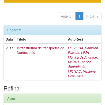
Anterior
1
Próxima
Registos:
Data
Título
Autor(es)
2011
Infraestrutura de transportes do
OLIVEIRA, Hamilton
Nordeste 2011
Reis de
;
LIMA,
Mônica de Andrade
;
MONTE, Kerlen
Andrade do
;
MILITÃO, Vivianne
Benevides
Refinar
Autor