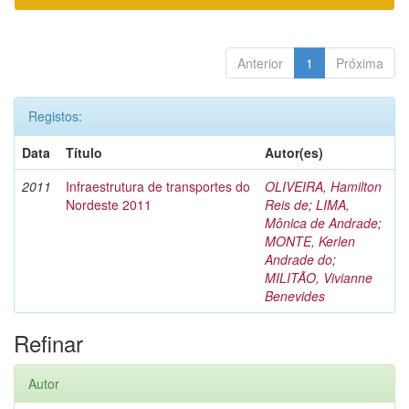
Anterior
1
Próxima
Registos:
Data
Título
Autor(es)
2011
Infraestrutura de transportes do
OLIVEIRA, Hamilton
Nordeste 2011
Reis de
;
LIMA,
Mônica de Andrade
;
MONTE, Kerlen
Andrade do
;
MILITÃO, Vivianne
Benevides
Refinar
Autor