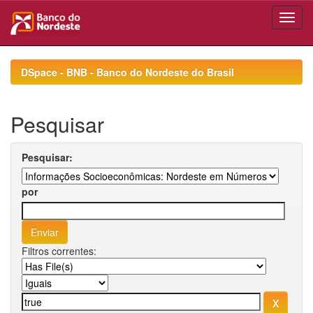
Skip
navigation
DSpace - BNB - Banco do Nordeste do Brasil
Pesquisar
Pesquisar:
por
Filtros correntes: