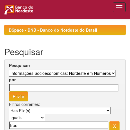
Skip
navigation
DSpace - BNB - Banco do Nordeste do Brasil
Pesquisar
Pesquisar:
por
Filtros correntes: