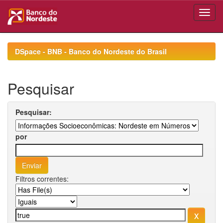
Skip
navigation
DSpace - BNB - Banco do Nordeste do Brasil
Pesquisar
Pesquisar:
por
Filtros correntes: