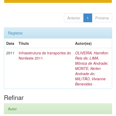
Anterior
1
Próxima
Registos:
Data
Título
Autor(es)
2011
Infraestrutura de transportes do
OLIVEIRA, Hamilton
Nordeste 2011
Reis de
;
LIMA,
Mônica de Andrade
;
MONTE, Kerlen
Andrade do
;
MILITÃO, Vivianne
Benevides
Refinar
Autor