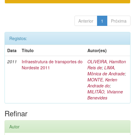
Anterior
1
Próxima
Registos:
Data
Título
Autor(es)
2011
Infraestrutura de transportes do
OLIVEIRA, Hamilton
Nordeste 2011
Reis de
;
LIMA,
Mônica de Andrade
;
MONTE, Kerlen
Andrade do
;
MILITÃO, Vivianne
Benevides
Refinar
Autor