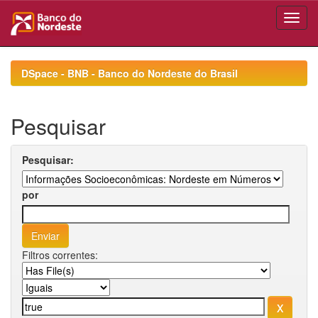
Skip
navigation
DSpace - BNB - Banco do Nordeste do Brasil
Pesquisar
Pesquisar:
por
Filtros correntes: