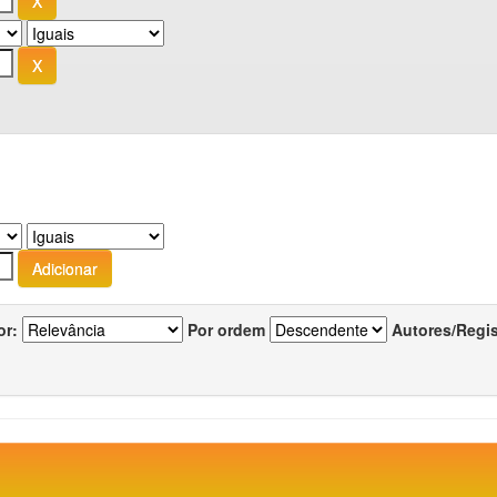
or:
Por ordem
Autores/Regi