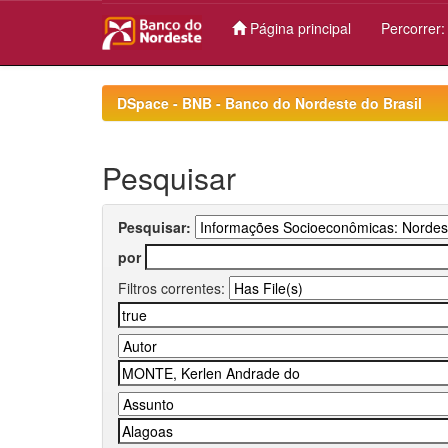
Página principal
Percorrer
Skip
navigation
DSpace - BNB - Banco do Nordeste do Brasil
Pesquisar
Pesquisar:
por
Filtros correntes: