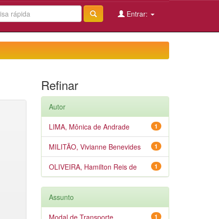
Entrar:
Refinar
Autor
LIMA, Mônica de Andrade
1
MILITÃO, Vivianne Benevides
1
OLIVEIRA, Hamilton Reis de
1
Assunto
Modal de Transporte
1