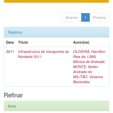
Anterior
1
Próxima
Registos:
Data
Título
Autor(es)
2011
Infraestrutura de transportes do
OLIVEIRA, Hamilton
Nordeste 2011
Reis de
;
LIMA,
Mônica de Andrade
;
MONTE, Kerlen
Andrade do
;
MILITÃO, Vivianne
Benevides
Refinar
Autor