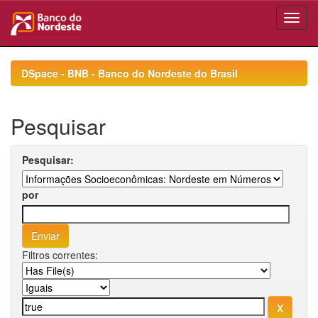
Skip
navigation
DSpace - BNB - Banco do Nordeste do Brasil
Pesquisar
Pesquisar:
por
Filtros correntes: