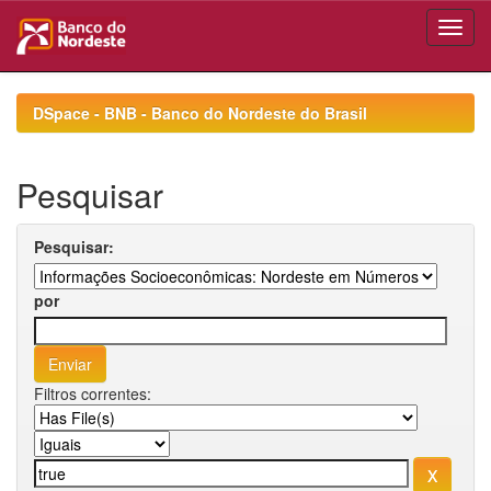
Skip
navigation
DSpace - BNB - Banco do Nordeste do Brasil
Pesquisar
Pesquisar:
por
Filtros correntes: