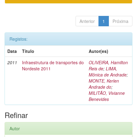
Anterior
1
Próxima
Registos:
Data
Título
Autor(es)
2011
Infraestrutura de transportes do
OLIVEIRA, Hamilton
Nordeste 2011
Reis de
;
LIMA,
Mônica de Andrade
;
MONTE, Kerlen
Andrade do
;
MILITÃO, Vivianne
Benevides
Refinar
Autor