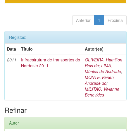
Anterior
1
Próxima
Registos:
Data
Título
Autor(es)
2011
Infraestrutura de transportes do
OLIVEIRA, Hamilton
Nordeste 2011
Reis de
;
LIMA,
Mônica de Andrade
;
MONTE, Kerlen
Andrade do
;
MILITÃO, Vivianne
Benevides
Refinar
Autor