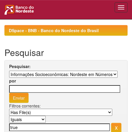
Skip
navigation
DSpace - BNB - Banco do Nordeste do Brasil
Pesquisar
Pesquisar:
por
Filtros correntes: