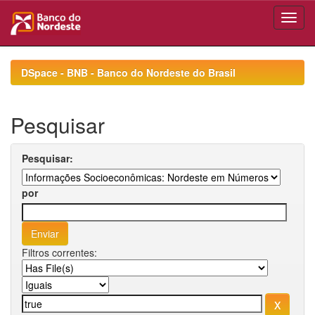
Skip
navigation
DSpace - BNB - Banco do Nordeste do Brasil
Pesquisar
Pesquisar:
por
Filtros correntes: