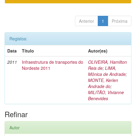
Anterior
1
Próxima
Registos:
Data
Título
Autor(es)
2011
Infraestrutura de transportes do
OLIVEIRA, Hamilton
Nordeste 2011
Reis de
;
LIMA,
Mônica de Andrade
;
MONTE, Kerlen
Andrade do
;
MILITÃO, Vivianne
Benevides
Refinar
Autor