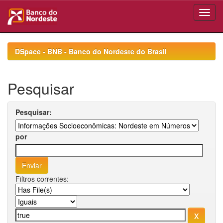
Skip
navigation
DSpace - BNB - Banco do Nordeste do Brasil
Pesquisar
Pesquisar:
por
Filtros correntes: