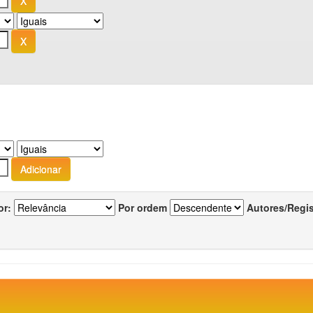
or:
Por ordem
Autores/Regi