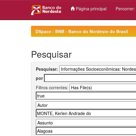
Página principal
Percorrer
Skip
navigation
DSpace - BNB - Banco do Nordeste do Brasil
Pesquisar
Pesquisar:
por
Filtros correntes: