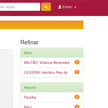
Entrar:
Refinar
Autor
MILITÃO, Vivianne Benevides
1
OLIVEIRA, Hamilton Reis de
1
Assunto
Paraíba
1
Piauí
1