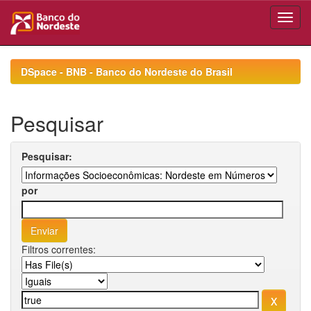
Skip
navigation
DSpace - BNB - Banco do Nordeste do Brasil
Pesquisar
Pesquisar:
por
Filtros correntes: