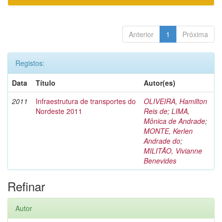
Anterior
1
Próxima
Registos:
Data
Título
Autor(es)
2011
Infraestrutura de transportes do
OLIVEIRA, Hamilton
Nordeste 2011
Reis de
;
LIMA,
Mônica de Andrade
;
MONTE, Kerlen
Andrade do
;
MILITÃO, Vivianne
Benevides
Refinar
Autor