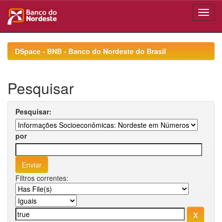
Skip
navigation
DSpace - BNB - Banco do Nordeste do Brasil
Pesquisar
Pesquisar:
por
Filtros correntes: