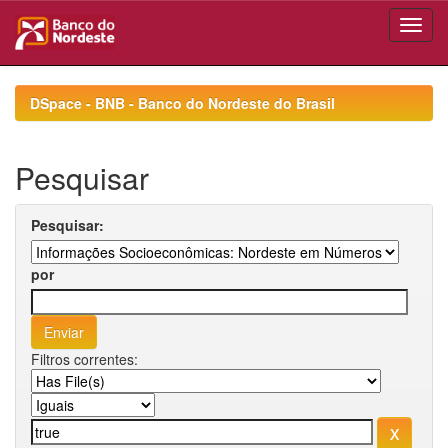
Skip
navigation
DSpace - BNB - Banco do Nordeste do Brasil
Pesquisar
Pesquisar:
por
Filtros correntes: