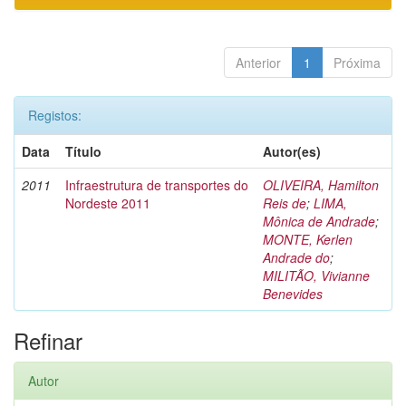
Anterior
1
Próxima
Registos:
Data
Título
Autor(es)
2011
Infraestrutura de transportes do
OLIVEIRA, Hamilton
Nordeste 2011
Reis de
;
LIMA,
Mônica de Andrade
;
MONTE, Kerlen
Andrade do
;
MILITÃO, Vivianne
Benevides
Refinar
Autor