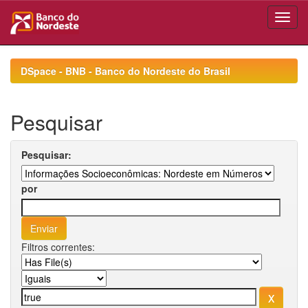
Skip
navigation
DSpace - BNB - Banco do Nordeste do Brasil
Pesquisar
Pesquisar:
por
Filtros correntes: