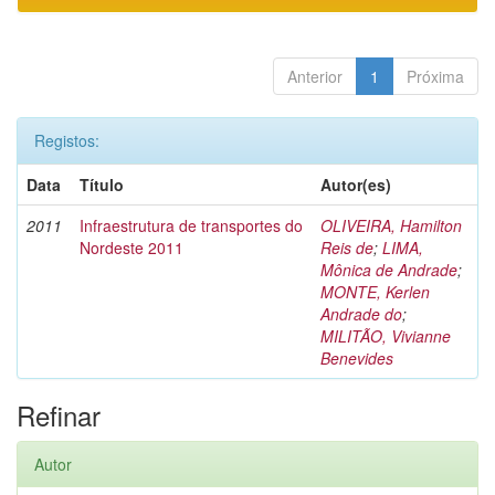
Anterior
1
Próxima
Registos:
Data
Título
Autor(es)
2011
Infraestrutura de transportes do
OLIVEIRA, Hamilton
Nordeste 2011
Reis de
;
LIMA,
Mônica de Andrade
;
MONTE, Kerlen
Andrade do
;
MILITÃO, Vivianne
Benevides
Refinar
Autor