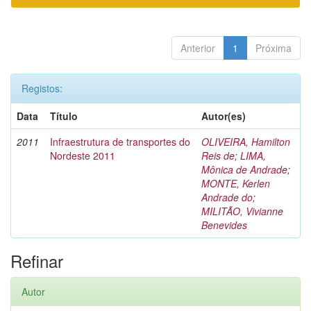
Anterior
1
Próxima
Registos:
Data
Título
Autor(es)
2011
Infraestrutura de transportes do
OLIVEIRA, Hamilton
Nordeste 2011
Reis de
;
LIMA,
Mônica de Andrade
;
MONTE, Kerlen
Andrade do
;
MILITÃO, Vivianne
Benevides
Refinar
Autor