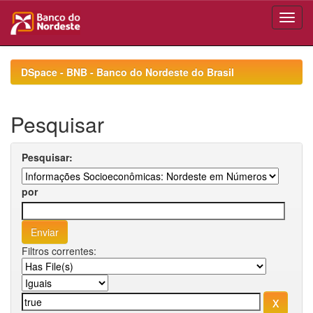
Skip
navigation
DSpace - BNB - Banco do Nordeste do Brasil
Pesquisar
Pesquisar:
por
Filtros correntes: