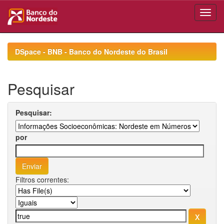
Skip
navigation
DSpace - BNB - Banco do Nordeste do Brasil
Pesquisar
Pesquisar:
por
Filtros correntes: