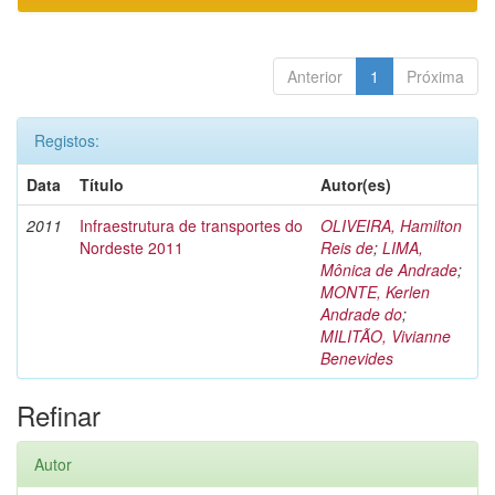
Anterior
1
Próxima
Registos:
Data
Título
Autor(es)
2011
Infraestrutura de transportes do
OLIVEIRA, Hamilton
Nordeste 2011
Reis de
;
LIMA,
Mônica de Andrade
;
MONTE, Kerlen
Andrade do
;
MILITÃO, Vivianne
Benevides
Refinar
Autor