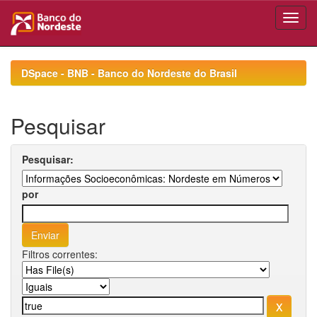
Skip
navigation
DSpace - BNB - Banco do Nordeste do Brasil
Pesquisar
Pesquisar:
por
Filtros correntes: