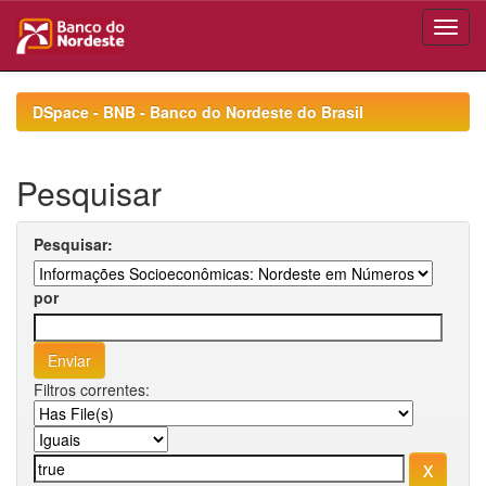
Skip
navigation
DSpace - BNB - Banco do Nordeste do Brasil
Pesquisar
Pesquisar:
por
Filtros correntes: