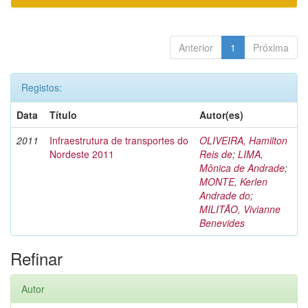
Anterior
1
Próxima
Registos:
Data
Título
Autor(es)
2011
Infraestrutura de transportes do
OLIVEIRA, Hamilton
Nordeste 2011
Reis de
;
LIMA,
Mônica de Andrade
;
MONTE, Kerlen
Andrade do
;
MILITÃO, Vivianne
Benevides
Refinar
Autor