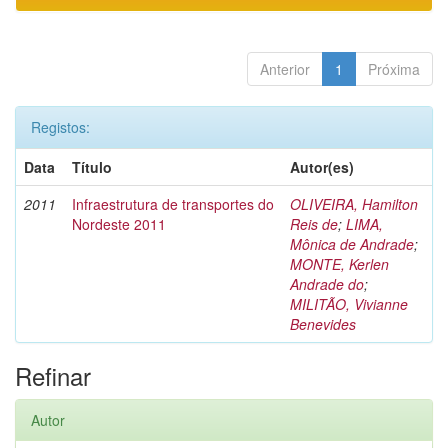
Anterior
1
Próxima
Registos:
Data
Título
Autor(es)
2011
Infraestrutura de transportes do
OLIVEIRA, Hamilton
Nordeste 2011
Reis de
;
LIMA,
Mônica de Andrade
;
MONTE, Kerlen
Andrade do
;
MILITÃO, Vivianne
Benevides
Refinar
Autor