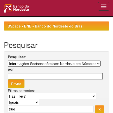
Skip
navigation
DSpace - BNB - Banco do Nordeste do Brasil
Pesquisar
Pesquisar:
por
Filtros correntes: