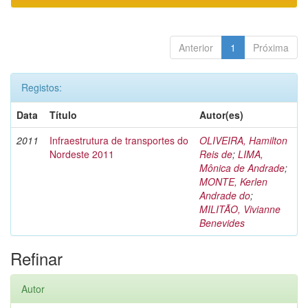
Anterior
1
Próxima
Registos:
Data
Título
Autor(es)
2011
Infraestrutura de transportes do
OLIVEIRA, Hamilton
Nordeste 2011
Reis de
;
LIMA,
Mônica de Andrade
;
MONTE, Kerlen
Andrade do
;
MILITÃO, Vivianne
Benevides
Refinar
Autor