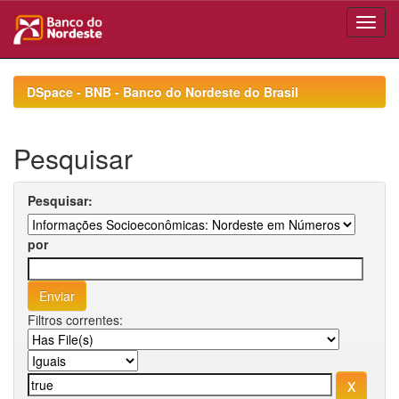
Skip
navigation
DSpace - BNB - Banco do Nordeste do Brasil
Pesquisar
Pesquisar:
por
Filtros correntes: