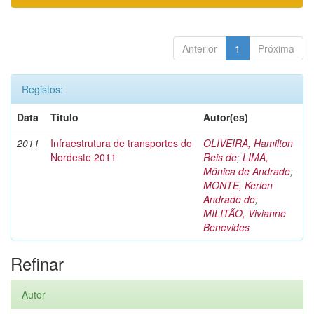
Anterior
1
Próxima
Registos:
Data
Título
Autor(es)
2011
Infraestrutura de transportes do
OLIVEIRA, Hamilton
Nordeste 2011
Reis de
;
LIMA,
Mônica de Andrade
;
MONTE, Kerlen
Andrade do
;
MILITÃO, Vivianne
Benevides
Refinar
Autor