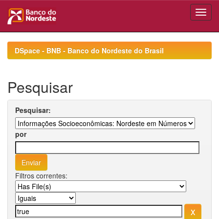
Skip
navigation
DSpace - BNB - Banco do Nordeste do Brasil
Pesquisar
Pesquisar:
por
Filtros correntes: