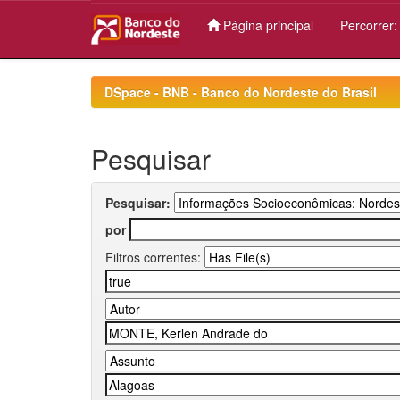
Página principal
Percorrer
Skip
navigation
DSpace - BNB - Banco do Nordeste do Brasil
Pesquisar
Pesquisar:
por
Filtros correntes: