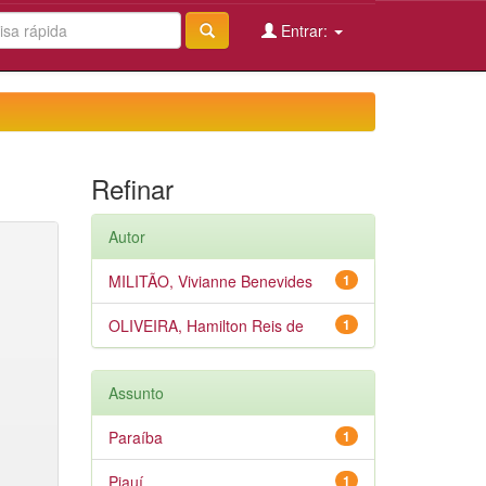
Entrar:
Refinar
Autor
MILITÃO, Vivianne Benevides
1
OLIVEIRA, Hamilton Reis de
1
Assunto
Paraíba
1
Piauí
1