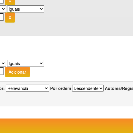
or:
Por ordem
Autores/Regi