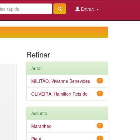
Entrar:
Refinar
Autor
MILITÃO, Vivianne Benevides
1
OLIVEIRA, Hamilton Reis de
1
Assunto
Maranhão
1
Piauí
1