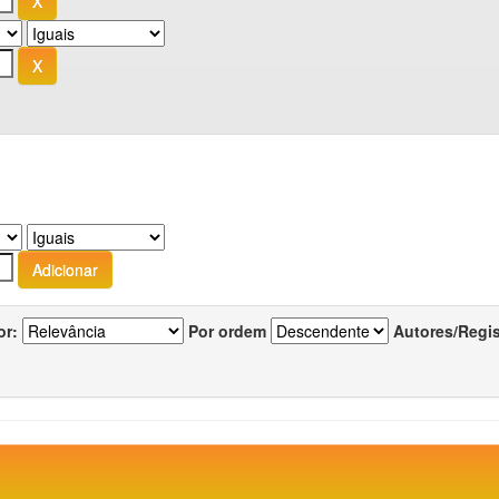
or:
Por ordem
Autores/Regi