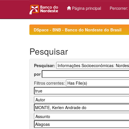
Página principal
Percorrer
Skip
navigation
DSpace - BNB - Banco do Nordeste do Brasil
Pesquisar
Pesquisar:
por
Filtros correntes: