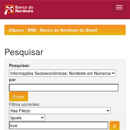
Skip
navigation
DSpace - BNB - Banco do Nordeste do Brasil
Pesquisar
Pesquisar:
por
Filtros correntes: