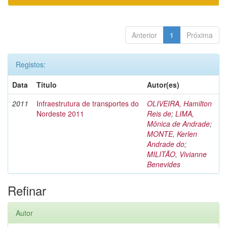
Anterior
1
Próxima
Registos:
Data
Título
Autor(es)
2011
Infraestrutura de transportes do
OLIVEIRA, Hamilton
Nordeste 2011
Reis de
;
LIMA,
Mônica de Andrade
;
MONTE, Kerlen
Andrade do
;
MILITÃO, Vivianne
Benevides
Refinar
Autor