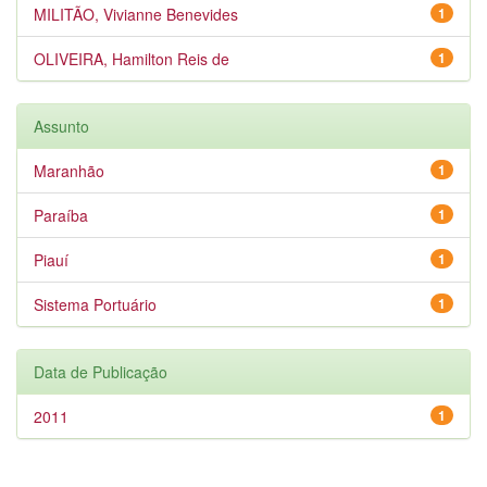
MILITÃO, Vivianne Benevides
1
OLIVEIRA, Hamilton Reis de
1
Assunto
Maranhão
1
Paraíba
1
Piauí
1
Sistema Portuário
1
Data de Publicação
2011
1