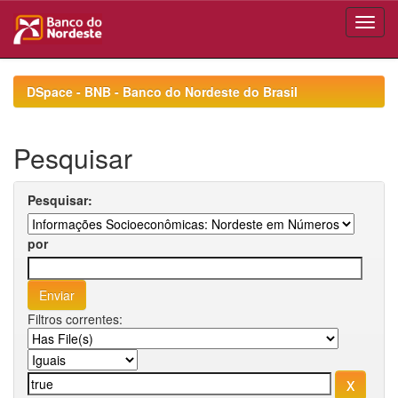
Skip
navigation
DSpace - BNB - Banco do Nordeste do Brasil
Pesquisar
Pesquisar:
por
Filtros correntes: