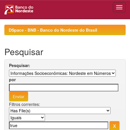
Skip
navigation
DSpace - BNB - Banco do Nordeste do Brasil
Pesquisar
Pesquisar:
por
Filtros correntes: