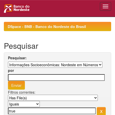
Skip
navigation
DSpace - BNB - Banco do Nordeste do Brasil
Pesquisar
Pesquisar:
por
Filtros correntes: