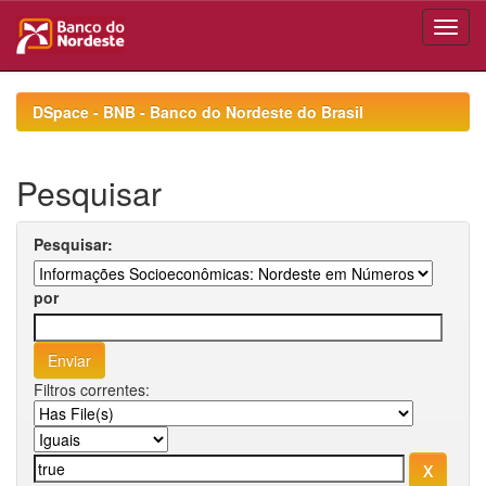
Skip
navigation
DSpace - BNB - Banco do Nordeste do Brasil
Pesquisar
Pesquisar:
por
Filtros correntes: