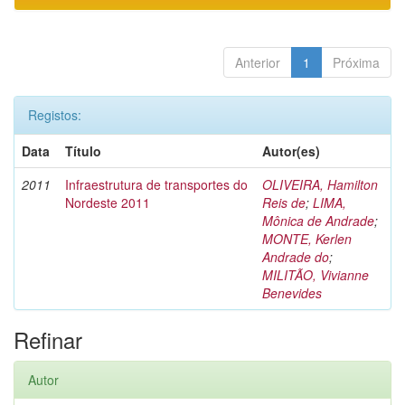
Anterior
1
Próxima
Registos:
Data
Título
Autor(es)
2011
Infraestrutura de transportes do
OLIVEIRA, Hamilton
Nordeste 2011
Reis de
;
LIMA,
Mônica de Andrade
;
MONTE, Kerlen
Andrade do
;
MILITÃO, Vivianne
Benevides
Refinar
Autor