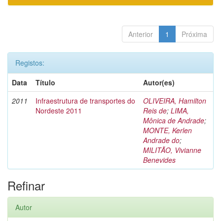
Anterior
1
Próxima
Registos:
Data
Título
Autor(es)
2011
Infraestrutura de transportes do
OLIVEIRA, Hamilton
Nordeste 2011
Reis de
;
LIMA,
Mônica de Andrade
;
MONTE, Kerlen
Andrade do
;
MILITÃO, Vivianne
Benevides
Refinar
Autor