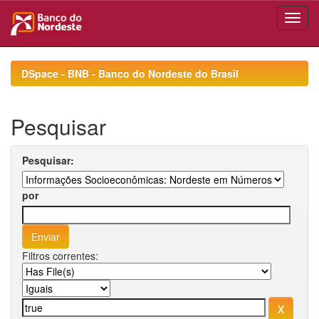
Skip
navigation
DSpace - BNB - Banco do Nordeste do Brasil
Pesquisar
Pesquisar:
por
Filtros correntes: