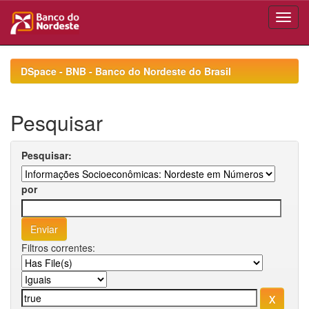
Skip
navigation
DSpace - BNB - Banco do Nordeste do Brasil
Pesquisar
Pesquisar:
por
Filtros correntes: