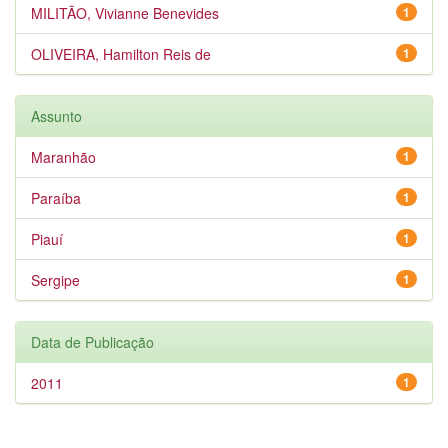
MILITÃO, Vivianne Benevides
1
OLIVEIRA, Hamilton Reis de
1
Assunto
Maranhão
1
Paraíba
1
Piauí
1
Sergipe
1
Data de Publicação
2011
1