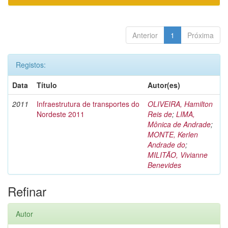
Anterior
1
Próxima
Registos:
Data
Título
Autor(es)
2011
Infraestrutura de transportes do
OLIVEIRA, Hamilton
Nordeste 2011
Reis de
;
LIMA,
Mônica de Andrade
;
MONTE, Kerlen
Andrade do
;
MILITÃO, Vivianne
Benevides
Refinar
Autor