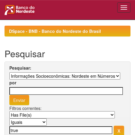
Skip
navigation
DSpace - BNB - Banco do Nordeste do Brasil
Pesquisar
Pesquisar:
por
Filtros correntes: