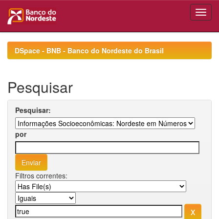
Skip
navigation
DSpace - BNB - Banco do Nordeste do Brasil
Pesquisar
Pesquisar:
por
Filtros correntes: