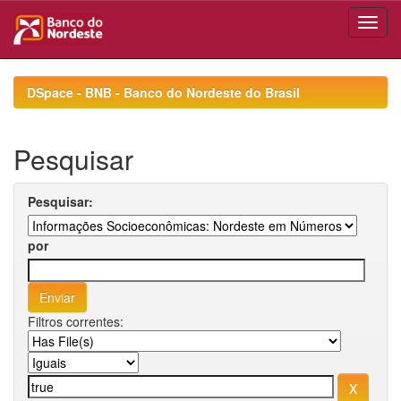
Skip
navigation
DSpace - BNB - Banco do Nordeste do Brasil
Pesquisar
Pesquisar:
por
Filtros correntes: