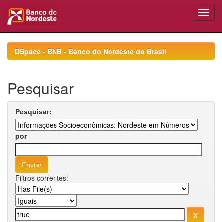
Skip
navigation
DSpace - BNB - Banco do Nordeste do Brasil
Pesquisar
Pesquisar:
por
Filtros correntes: