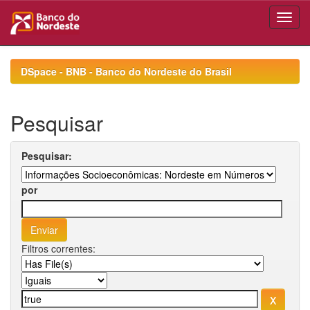
Skip
navigation
DSpace - BNB - Banco do Nordeste do Brasil
Pesquisar
Pesquisar:
por
Filtros correntes: