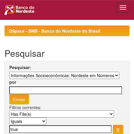
Skip
navigation
DSpace - BNB - Banco do Nordeste do Brasil
Pesquisar
Pesquisar:
por
Filtros correntes: