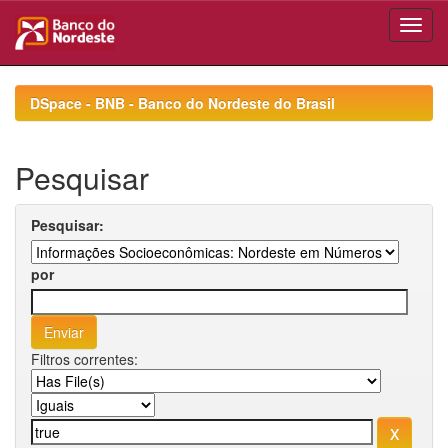
Skip
navigation
DSpace - BNB - Banco do Nordeste do Brasil
Pesquisar
Pesquisar:
por
Filtros correntes: